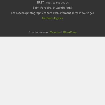
SIRET : 899 719 801 000 24
Saint-Pargoire, 34 230 (Hérault)
Les espèces photographiées sont exclusivement libres et sauvages
Mentions légales
Fonctionne avec
Nirvana
&
WordPress.