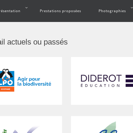
résentation
Prestations proposées
Photographies
ail actuels ou passés