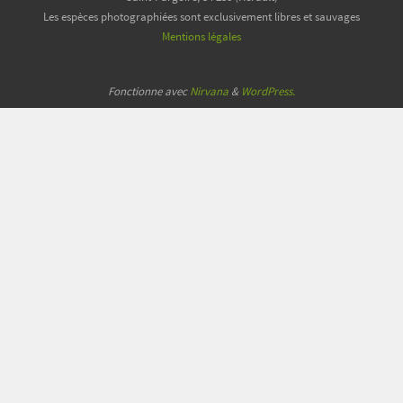
Les espèces photographiées sont exclusivement libres et sauvages
Mentions légales
Fonctionne avec
Nirvana
&
WordPress.