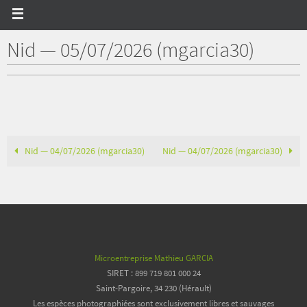
Nid — 05/07/2026 (mgarcia30)
Nid — 04/07/2026 (mgarcia30)
Nid — 04/07/2026 (mgarcia30)
Microentreprise Mathieu GARCIA
SIRET : 899 719 801 000 24
Saint-Pargoire, 34 230 (Hérault)
Les espèces photographiées sont exclusivement libres et sauvages