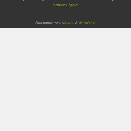
Mentions légales
Fonctionne avec
Nirvana
&
WordPress.